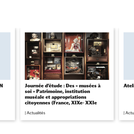
EN
Journée d’étude : Des « musées à
Atel
soi » Patrimoine, institution
muséale et appropriations
citoyennes (France, XIXe- XXIe
siècle)
|
Actualités
|
Actu